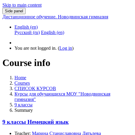
Skip to main content
Side panel
Дистанционное обучение. Новодвинская гимназия
English ‎(en)‎
Русский ‎(ru)‎
English ‎(en)‎
You are not logged in. (
Log in
)
Course info
Home
Courses
СПИСОК КУРСОВ
Курсы для обучающихся МОУ "Новодвинская
гимназия"
9 классы
Summary
9 классы Немецкий язык
Teacher:
Марина Станиславовна Дятьлева